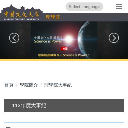
跳
Powered by
Translate
到
理學院
主
要
內
容
區
首頁
學院簡介
理學院大事紀
113年度大事紀