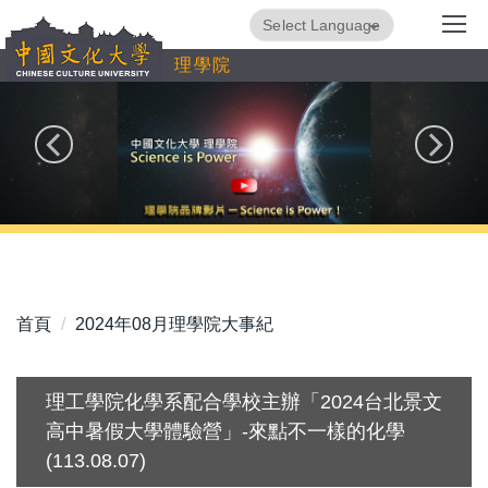
跳
Powered by
Translate
到
理學院
主
要
內
容
區
首頁
2024年08月理學院大事紀
理工學院化學系配合學校主辦「2024台北景文
高中暑假大學體驗營」-來點不一樣的化學
(113.08.07)