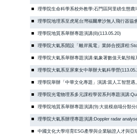
理學院生命科學系校外教學:石門區阿里磅生態農場(113.
理學院地理系至虎尾台灣福爾摩沙無人飛行器協會 術科
理學院地質系舉辦專題演講(8)(113.05.20)
理學院大氣系開設「離岸風電」業師合授課程:StormG
理學院大氣系舉辦專題演講:氣象署數值天氣預報系統與發
理學院大氣系至屏東女中舉辦大氣科學營(113.05.2
理學院舉辦「中華文化專題」演講:當人工智慧遇上量子電
理學院光電物理系多元課程學習系列專題演講:Quantum Walk 
理學院地質系舉辦專題演講(9):大規模崩塌分類分級初
理學院大氣系辦理專題演講:Doppler radar analyses of e
中國文化大學培育ESG產學與企業驗證人才與亞瑞仕國