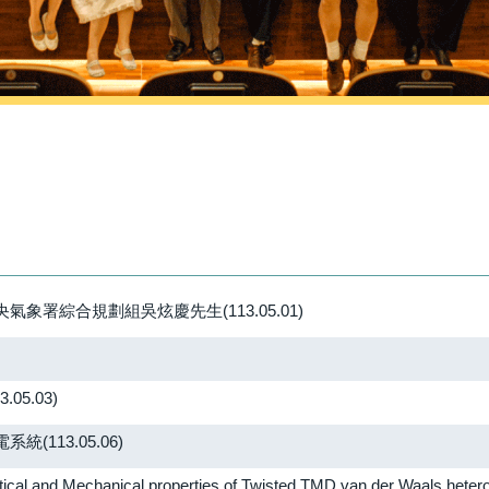
署綜合規劃組吳炫慶先生(113.05.01)
5.03)
113.05.06)
ical properties of Twisted TMD van der Waals heterostr