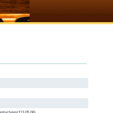
uctures(113.05.06)