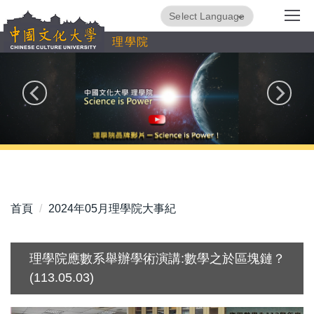
跳
Powered by
Translate
到
理學院
主
要
內
容
區
首頁
2024年05月理學院大事紀
理學院應數系舉辦學術演講:數學之於區塊鏈？
(113.05.03)