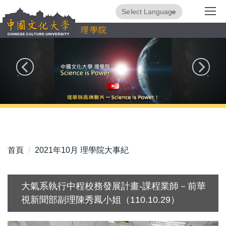
跳
Powered by
Translate
到
理學院
主
要
內
容
區
首頁
2021年10月 理學院大事紀
大氣系執行中程校務發展計畫-課程業師－前華
視新聞部副理陳秀鳳小姐（110.10.29）