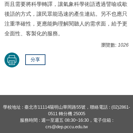
而且需要將科學轉譯，讓氣象科學術語透過譬喻或歇
後語的方式，讓民眾能迅速的產生連結。另不也應只
注重準確性，更應能夠理解閱聽人的需求面，給予更
全面性、客製化的服務。
瀏覽數:
1026
分享
學校地址 : 臺北市11114陽明山華岡路55號，聯絡電話 : (02)2861-
0511 轉分機 25005
服務時間 : 週一至週五 08:30~16:30，電子信箱 :
crs@dep.pccu.edu.tw