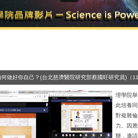
何做好你自己？(台北慈濟醫院研究部蔡國旺研究員)（110.
理學院舉
此培養同
對複雜倫
力。因應
辦，邀請