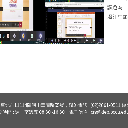
講題為：
場師生熱
 臺北市11114陽明山華岡路55號，聯絡電話 : (02)2861-0511 轉分
時間 : 週一至週五 08:30~16:30，電子信箱 : crs@dep.pccu.edu