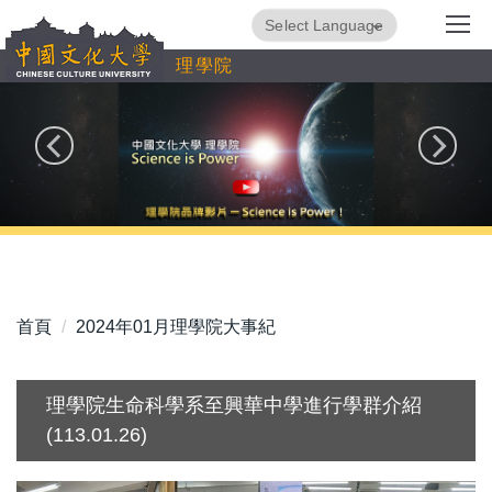
跳
Powered by
Translate
到
理學院
主
要
內
容
區
首頁
2024年01月理學院大事紀
理學院生命科學系至興華中學進行學群介紹
(113.01.26)