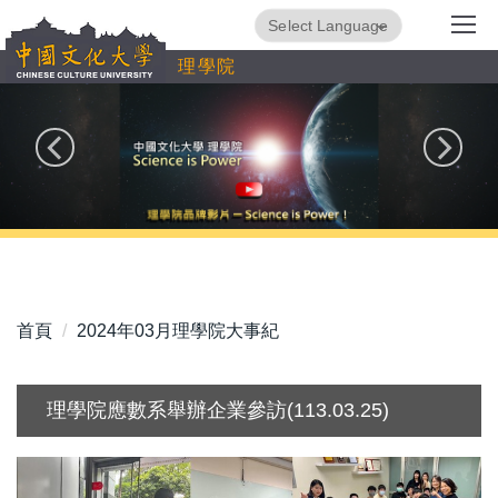
跳
Powered by
Translate
到
理學院
主
要
內
容
區
首頁
2024年03月理學院大事紀
理學院應數系舉辦企業參訪(113.03.25)