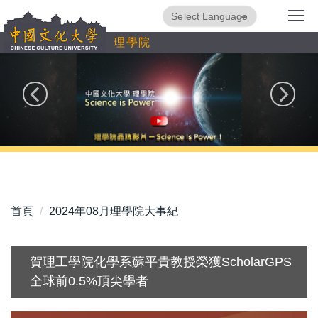
跳
Powered by
Translate
到
理學院
主
要
內
容
區
首頁
2024年08月理學院大事紀
賀理工學院化學系蘇平貴教授榮獲ScholarGPS
全球前0.5%頂尖學者