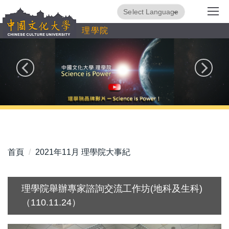
跳
Powered by
Translate
到
理學院
主
要
內
容
區
首頁
2021年11月 理學院大事紀
理學院舉辦專家諮詢交流工作坊(地科及生科)
（110.11.24）