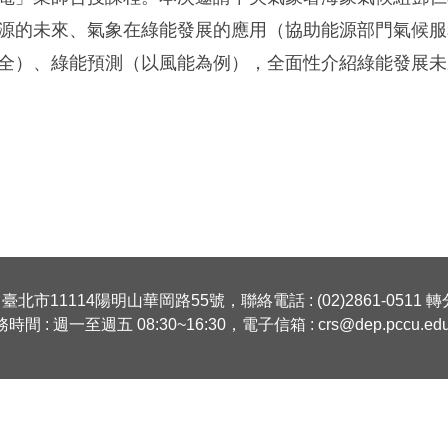
源的未來、氣象在綠能發展的應用（協助能源部門氣候服
全）、綠能預測（以風能為例），全面性介紹綠能發展未
 臺北市11114陽明山華岡路55號，聯絡電話 : (02)2861-0511 轉分
時間 : 週一至週五 08:30~16:30，電子信箱 : crs@dep.pccu.edu