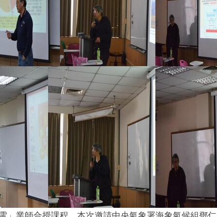
電」業師合授課程。本次邀請中央氣象署海象氣候組鄧仁