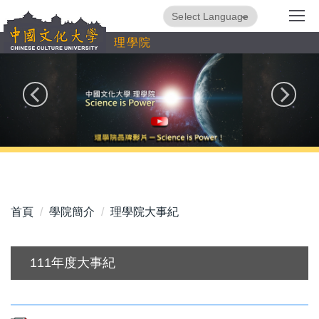
跳
Powered by
Translate
到
理學院
主
要
內
容
區
首頁
學院簡介
理學院大事紀
111年度大事紀