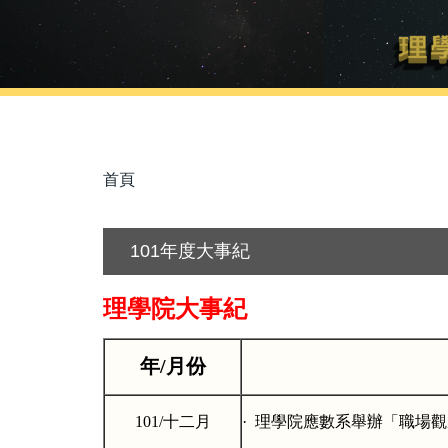
首頁
101年度大事紀
理學院大事紀
年
/
月份
101/
十二月
·
理學院應數系舉辦「職場觀