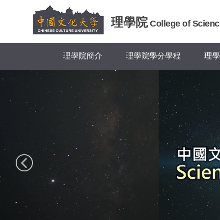
跳
到
理學院
College of Scienc
主
要
內
理學院簡介
理學院學分學程
理學
容
區