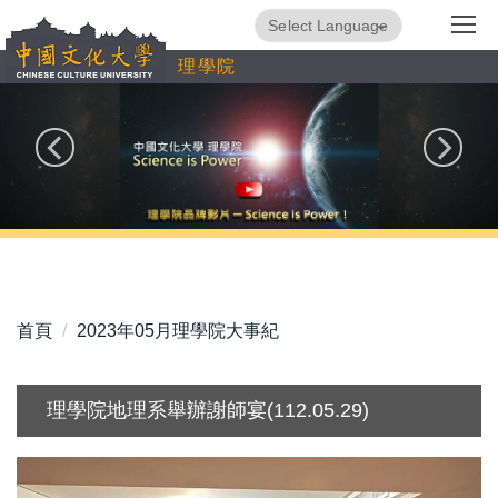
跳
Powered by
Translate
到
理學院
主
要
內
容
區
首頁
2023年05月理學院大事紀
理學院地理系舉辦謝師宴(112.05.29)